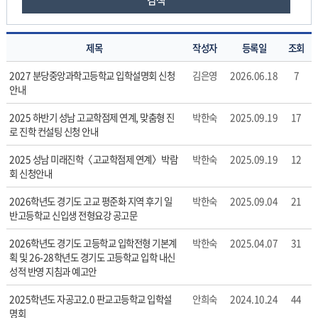
검색
제목
작성자
등록일
조회
진
2027 분당중앙과학고등학교 입학설명회 신청
김은영
2026.06.18
7
로
안내
진
학
2025 하반기 성남 고교학점제 연계, 맞춤형 진
박한숙
2025.09.19
17
정
로 진학 컨설팅 신청 안내
보
2025 성남 미래진학〈고교학점제 연계〉박람
박한숙
2025.09.19
12
의
회 신청안내
게
시
2026학년도 경기도 고교 평준화 지역 후기 일
박한숙
2025.09.04
21
물
반고등학교 신입생 전형요강 공고문
번
호,
2026학년도 경기도 고등학교 입학전형 기본계
박한숙
2025.04.07
31
제
획 및 26-28학년도 경기도 고등학교 입학 내신
성적 반영 지침과 예고안
목,
작
2025학년도 자공고2.0 판교고등학교 입학설
안희숙
2024.10.24
44
성
명회