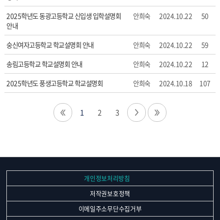
자,
등
2025학년도 동광고등학교 신입생 입학설명회
안희숙
2024.10.22
50
록
안내
일,
조
숭신여자고등학교 학교설명회 안내
안희숙
2024.10.22
59
회
송림고등학교 학교설명회 안내
안희숙
2024.10.22
12
수
정
2025학년도 풍생고등학교 학교설명회
안희숙
2024.10.18
107
보
를
확
1
2
3
인
할
수
있
습
니
개인정보처리방침
다.
저작권보호정책
이메일주소무단수집거부