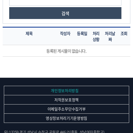
검색
제목
작성자
등록일
처리
처리날
조회
상황
짜
학
등록된 게시물이 없습니다.
교
시
설
개
방
민
개인정보처리방침
원
저작권보호정책
창
구
이메일주소무단수집거부
의
영상정보처리기기운영방침
게
시
우) 13259 경기 성남시 수정구 공원로 446 (신흥동, 성남여자중학교)