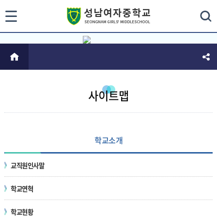
통
검색
HOME
합
검
색
사이트맵
닫
기
학교소개
교직원인사말
학교연혁
학교현황