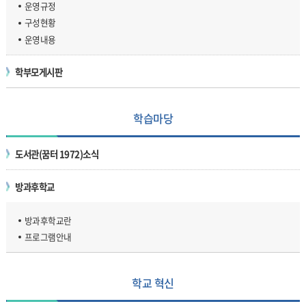
운영규정
구성현황
운영내용
학부모게시판
학습마당
도서관(꿈터 1972)소식
방과후학교
방과후학교란
프로그램안내
학교 혁신