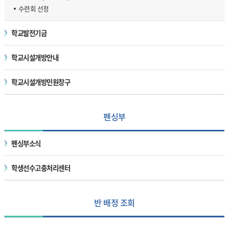
수련회 선정
학교발전기금
학교시설개방안내
학교시설개방민원창구
펜싱부
펜싱부소식
학생선수고충처리센터
반 배정 조회